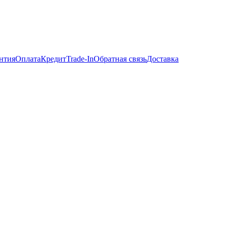
нтия
Оплата
Кредит
Trade-In
Обратная связь
Доставка