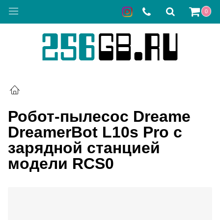
0
Робот-пылесос Dreame
DreamerBot L10s Pro с
зарядной станцией
модели RCS0