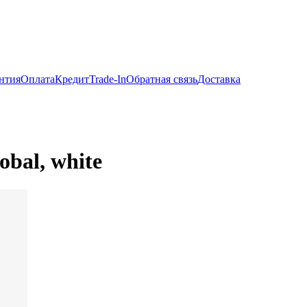
нтия
Оплата
Кредит
Trade-In
Обратная связь
Доставка
bal, white