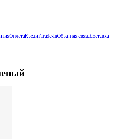
нтия
Оплата
Кредит
Trade-In
Обратная связь
Доставка
леный