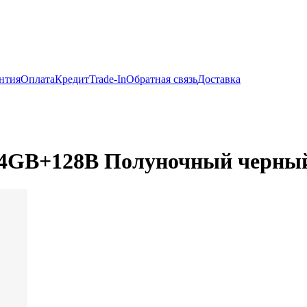
нтия
Оплата
Кредит
Trade-In
Обратная связь
Доставка
G 4GB+128B Полуночный черны