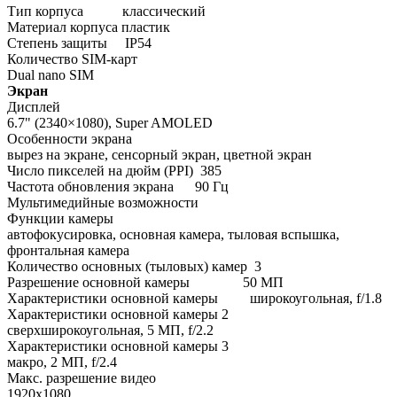
Тип корпуса
классический
Материал корпуса
пластик
Степень защиты
IP54
Количество SIM-карт
Dual nano SIM
Экран
Дисплей
6.7" (2340×1080), Super AMOLED
Особенности экрана
вырез на экране, сенсорный экран, цветной экран
Число пикселей на дюйм (PPI)
385
Частота обновления экрана
90 Гц
Мультимедийные возможности
Функции камеры
автофокусировка, основная камера, тыловая вспышка,
фронтальная камера
Количество основных (тыловых) камер
3
Разрешение основной камеры
50 МП
Характеристики основной камеры
широкоугольная, f/1.8
Характеристики основной камеры 2
сверхширокоугольная, 5 МП, f/2.2
Характеристики основной камеры 3
макро, 2 МП, f/2.4
Макс. разрешение видео
1920x1080