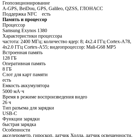
Геопозиционирование
A-GPS, BeiDou, GPS, Galileo, QZSS, ГЛОНАСС
Поддержка NFC
есть
Память и процессор
Процессор
Samsung Exynos 1380
Характеристики процессора
частота: 2400 МГц; количество ядер: 8; 4x2.4 ГГц Cortex-A78,
4x2.0 ГГц Cortex-A55; видеопроцессор: Mali-G68 MP5
Встроенная память
128 ГБ
Оперативная память
8 ГБ
Слот для карт памяти
есть
Емкость аккумулятора
5000 мА⋅ч
Время в режиме воспроизведения видео
26 ч
Тип разъема для зарядки
USB-C
Функции зарядки
быстрая зарядка
Особенности
акселерометр, гироскоп, датчик Холла, датчик освещенности,