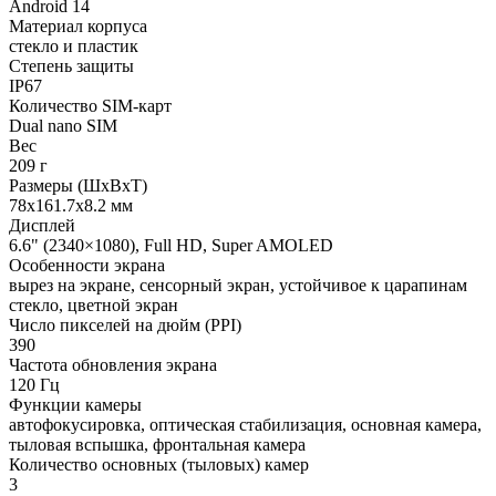
Android 14
Материал корпуса
стекло и пластик
Степень защиты
IP67
Количество SIM-карт
Dual nano SIM
Вес
209 г
Размеры (ШxВxТ)
78x161.7x8.2 мм
Дисплей
6.6" (2340×1080), Full HD, Super AMOLED
Особенности экрана
вырез на экране, сенсорный экран, устойчивое к царапинам
стекло, цветной экран
Число пикселей на дюйм (PPI)
390
Частота обновления экрана
120 Гц
Функции камеры
автофокусировка, оптическая стабилизация, основная камера,
тыловая вспышка, фронтальная камера
Количество основных (тыловых) камер
3