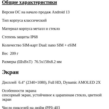
Общие характеристики
Версия ОС на начало продаж
Android 13
Тип корпуса
классический
Материал корпуса
металл и стекло
Степень защиты
IP68
Количество SIM-карт
Dual: nano SIM + eSIM
Вес
209 г
Размеры (ШxВxТ)
76.5x158x8.2 мм
Экран
Дисплей
6.4" (2340×1080), Full HD, Dynamic AMOLED 2X
Особенности экрана
сенсорный экран, устойчивое к царапинам стекло, цветной
экран
Число пикселей на дюйм (PPI)
403