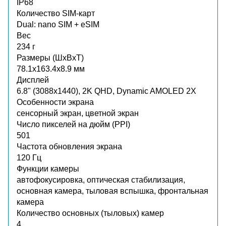
IP68
Количество SIM-карт
Dual: nano SIM + eSIM
Вес
234 г
Размеры (ШxВxТ)
78.1x163.4x8.9 мм
Дисплей
6.8" (3088x1440), 2K QHD, Dynamic AMOLED 2X
Особенности экрана
сенсорный экран, цветной экран
Число пикселей на дюйм (PPI)
501
Частота обновления экрана
120 Гц
Функции камеры
автофокусировка, оптическая стабилизация,
основная камера, тыловая вспышка, фронтальная
камера
Количество основных (тыловых) камер
4