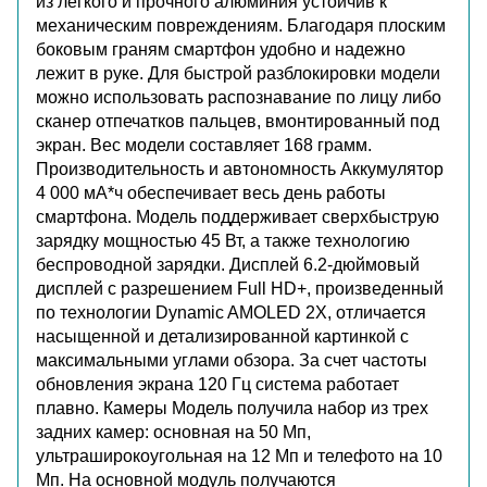
из легкого и прочного алюминия устойчив к
механическим повреждениям. Благодаря плоским
боковым граням смартфон удобно и надежно
лежит в руке. Для быстрой разблокировки модели
можно использовать распознавание по лицу либо
сканер отпечатков пальцев, вмонтированный под
экран. Вес модели составляет 168 грамм.
Производительность и автономность Аккумулятор
4 000 мА*ч обеспечивает весь день работы
смартфона. Модель поддерживает сверхбыструю
зарядку мощностью 45 Вт, а также технологию
беспроводной зарядки. Дисплей 6.2-дюймовый
дисплей с разрешением Full HD+, произведенный
по технологии Dynamic AMOLED 2X, отличается
насыщенной и детализированной картинкой с
максимальными углами обзора. За счет частоты
обновления экрана 120 Гц система работает
плавно. Камеры Модель получила набор из трех
задних камер: основная на 50 Мп,
ультраширокоугольная на 12 Мп и телефото на 10
Мп. На основной модуль получаются