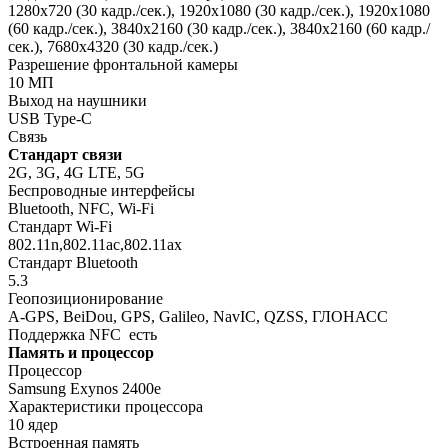
1280x720 (30 кадр./сек.), 1920x1080 (30 кадр./сек.), 1920x1080
(60 кадр./сек.), 3840x2160 (30 кадр./сек.), 3840x2160 (60 кадр./
сек.), 7680x4320 (30 кадр./сек.)
Разрешение фронтальной камеры
10 МП
Выход на наушники
USB Type-C
Связь
Стандарт связи
2G, 3G, 4G LTE, 5G
Беспроводные интерфейсы
Bluetooth, NFC, Wi-Fi
Стандарт Wi-Fi
802.11n,802.11ac,802.11ax
Стандарт Bluetooth
5.3
Геопозиционирование
A-GPS, BeiDou, GPS, Galileo, NavIC, QZSS, ГЛОНАСС
Поддержка NFC
есть
Память и процессор
Процессор
Samsung Exynos 2400e
Характеристики процессора
10 ядер
Встроенная память