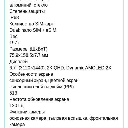
алюминий, стекло
Степень защиты
IP68
Количество SIM-карт
Dual: nano SIM + eSIM
Вес
197 г
Размеры (ШxВxТ)
75.9x158.5x7.7 мм
Дисплей
6.7" (3120×1440), 2K QHD, Dynamic AMOLED 2X
Особенности экрана
сенсорный экран, цветной экран
Число пикселей на дюйм (PPI)
513
Частота обновления экрана
120 Гц
Функции камеры
основная камера, тыловая вспышка, фронтальная
камера