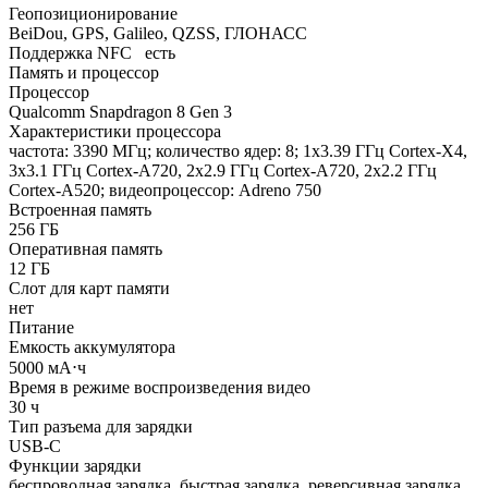
Геопозиционирование
BeiDou, GPS, Galileo, QZSS, ГЛОНАСС
Поддержка NFC
есть
Память и процессор
Процессор
Qualcomm Snapdragon 8 Gen 3
Характеристики процессора
частота: 3390 МГц; количество ядер: 8; 1x3.39 ГГц Cortex-X4,
3x3.1 ГГц Cortex-A720, 2x2.9 ГГц Cortex-A720, 2x2.2 ГГц
Cortex-A520; видеопроцессор: Adreno 750
Встроенная память
256 ГБ
Оперативная память
12 ГБ
Слот для карт памяти
нет
Питание
Емкость аккумулятора
5000 мА⋅ч
Время в режиме воспроизведения видео
30 ч
Тип разъема для зарядки
USB-C
Функции зарядки
беспроводная зарядка, быстрая зарядка, реверсивная зарядка