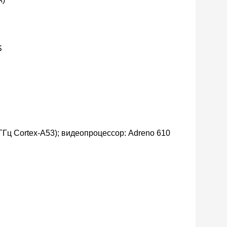
S
 ГГц Cortex-A53); видеопроцессор: Adreno 610