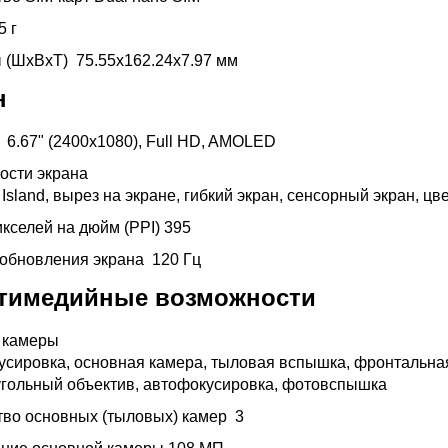
5 г
ы (ШxВxТ)
75.55x162.24x7.97 мм
н
й
6.67" (2400x1080), Full HD, AMOLED
ости экрана
Island, вырез на экране, гибкий экран, сенсорный экран, цв
икселей на дюйм (PPI)
395
 обновления экрана
120 Гц
тимедийные возможности
 камеры
усировка, основная камера, тыловая вспышка, фронтальная
гольный объектив, автофокусировка, фотовспышка
тво основных (тыловых) камер
3