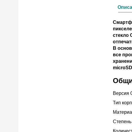
Опис
Смартфо
пикселе
стекло 
отпечат
В основ
все про
хранени
microSD
Общи
Версия 
Тип кор
Материа
Степень
Количес