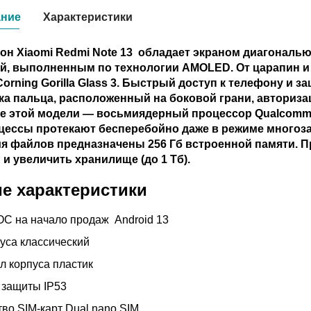
ание
Характеристики
н Xiaomi Redmi Note 13 обладает экраном диагональю
й, выполненным по технологии AMOLED. От царапин и
Corning Gorilla Glass 3. Быстрый доступ к телефону и
ка пальца, расположенный на боковой грани, авториза
е этой модели — восьмиядерный процессор Qualcomm S
цессы протекают бесперебойно даже в режиме многоза
я файлов предназначены 256 Гб встроенной памяти. 
 и увеличить хранилище (до 1 Тб).
е характеристики
ОС на начало продаж
Android 13
пуса
классический
л корпуса
пластик
 защиты
IP53
тво SIM-карт
Dual nano SIM