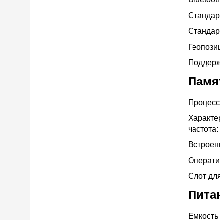
Стандар
Стандар
Геопози
Поддер
Памя
Процес
Характе
частота:
Встрое
Операт
Слот дл
Пита
Емкость