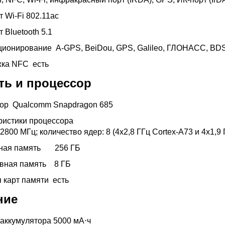
т Wi-Fi
802.11ac
т Bluetooth
5.1
ционирование
A-GPS, BeiDou, GPS, Galileo, ГЛОНАСС, BD
жка NFC
есть
ть и процессор
сор
Qualcomm Snapdragon 685
ристики процессора
 2800 МГц; количество ядер: 8 (4x2,8 ГГц Cortex-A73 и 4x1,9
нная память
256 ГБ
ивная память
8 ГБ
я карт памяти
есть
ние
 аккумулятора
5000 мА⋅ч