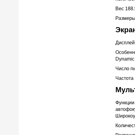
Вес
188.
Размер
Экра
Диспле
Особенн
Dynamic 
Число п
Частота
Муль
Функции
автофок
Широкоу
Количес