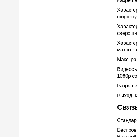
Разреше
Характе
широкоуг
Характе
сверхшир
Характе
макро-к
Макс. р
Видеосъ
1080p со
Разреше
Выход н
Связ
Стандар
Беспров
Bluetoot