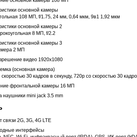
ние основной камеры
108 МП
ристики основной камеры
ольная 108 МП, f/1.75, 24 мм, 0,64 мкм, 9в1 1,92 мкм
ристики основной камеры 2
окоугольная 8 МП, f/2.2
ристики основной камеры 3
амера 2 МП
азрешение видео
1920x1080
емка (основная камера)
 скоростью 30 кадров в секунду, 720p со скоростью 30 кадро
ние фронтальной камеры
16 МП
а наушники
mini jack 3.5 mm
ь
т связи
2G, 3G, 4G LTE
одные интерфейсы
h, NFC, Wi-Fi, инфракрасный порт (IRDA), GPS, ИК-порт (IrD