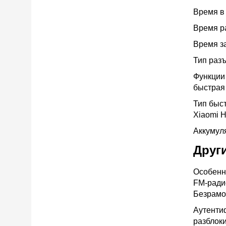
Время в
Время 
Время з
Тип раз
Функции
быстрая
Тип быс
Xiaomi 
Аккуму
Друг
Особенн
FM-радио
Безрамо
Аутенти
разблоки