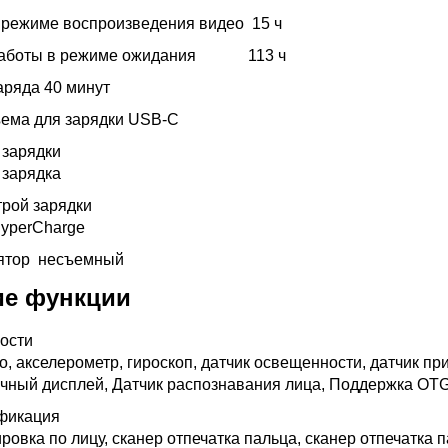
 режиме воспроизведения видео
15 ч
работы в режиме ожидания
113 ч
аряда
40 минут
ъема для зарядки
USB-C
 зарядки
 зарядка
трой зарядки
HyperCharge
лятор
несъемный
ие функции
ости
, акселерометр, гироскоп, датчик освещенности, датчик пр
чный дисплей, Датчик распознавания лица, Поддержка OTG
фикация
ровка по лицу, сканер отпечатка пальца, сканер отпечатка п