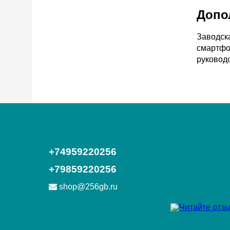
Допо
Заводск
смартфон
руковод
+74959220256
+79859220256
shop@256gb.ru