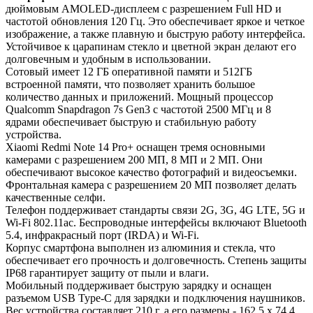
дюймовым AMOLED-дисплеем с разрешением Full HD и
частотой обновления 120 Гц. Это обеспечивает яркое и четкое
изображение, а также плавную и быструю работу интерфейса.
Устойчивое к царапинам стекло и цветной экран делают его
долговечным и удобным в использовании.
Сотовый имеет 12 ГБ оперативной памяти и 512ГБ
встроенной памяти, что позволяет хранить большое
количество данных и приложений. Мощный процессор
Qualcomm Snapdragon 7s Gen3 с частотой 2500 МГц и 8
ядрами обеспечивает быструю и стабильную работу
устройства.
Xiaomi Redmi Note 14 Pro+ оснащен тремя основными
камерами с разрешением 200 МП, 8 МП и 2 МП. Они
обеспечивают высокое качество фотографий и видеосъемки.
Фронтальная камера с разрешением 20 МП позволяет делать
качественные селфи.
Телефон поддерживает стандарты связи 2G, 3G, 4G LTE, 5G и
Wi-Fi 802.11ac. Беспроводные интерфейсы включают Bluetooth
5.4, инфракрасный порт (IRDA) и Wi-Fi.
Корпус смартфона выполнен из алюминия и стекла, что
обеспечивает его прочность и долговечность. Степень защиты
IP68 гарантирует защиту от пыли и влаги.
Мобильный поддерживает быструю зарядку и оснащен
разъемом USB Type-C для зарядки и подключения наушников.
Вес устройства составляет 210 г, а его размеры - 162.5 х 74.4