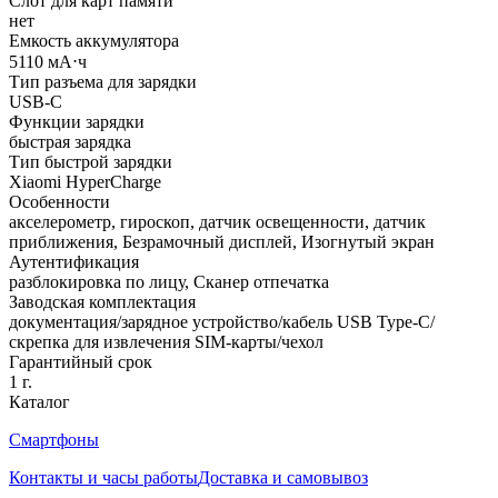
Слот для карт памяти
нет
Емкость аккумулятора
5110 мА⋅ч
Тип разъема для зарядки
USB-C
Функции зарядки
быстрая зарядка
Тип быстрой зарядки
Xiaomi HyperCharge
Особенности
акселерометр, гироскоп, датчик освещенности, датчик
приближения, Безрамочный дисплей, Изогнутый экран
Аутентификация
разблокировка по лицу, Сканер отпечатка
Заводская комплектация
документация/зарядное устройство/кабель USB Type-C/
скрепка для извлечения SIM-карты/чехол
Гарантийный срок
1 г.
Каталог
Смартфоны
Контакты и часы работы
Доставка и самовывоз