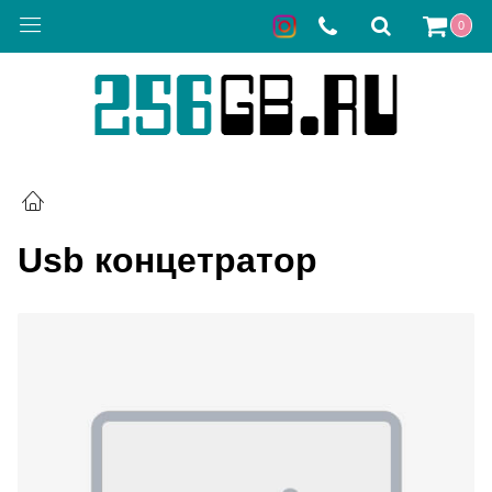
0
Usb концетратор